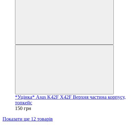
*Уцінка* Asus K42F X42F Верхня частина корпусу,
топкейс
150 грн
Показати ще 12 товарів