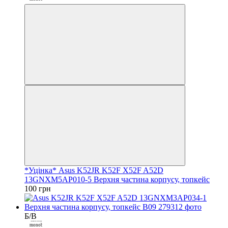
Закрити
*Уцінка* Asus K52JR K52F X52F A52D
13GNXM5AP010-5 Верхня частина корпусу, топкейс
100 грн
Б/В
Покупка
частинами від
monobank
3