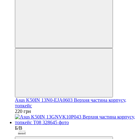
Закрити
Asus K50IN 13N0-EJA0603 Верхня частина корпусу,
топкейс
220 грн
Б/В
Покупка
частинами від
monobank
3