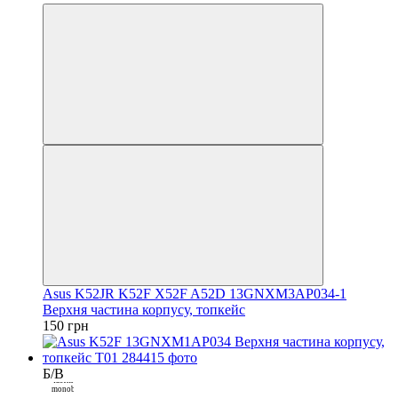
Закрити
Asus K52JR K52F X52F A52D 13GNXM3AP034-1
Верхня частина корпусу, топкейс
150 грн
Б/В
Покупка
частинами від
monobank
3