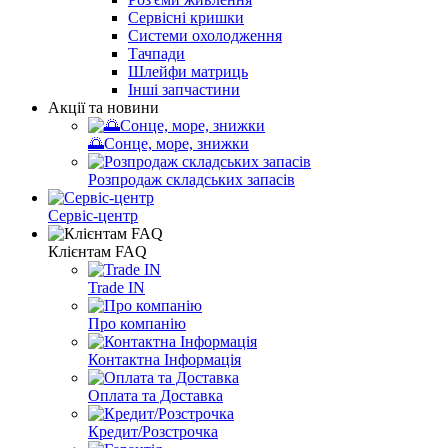
Сервісні кришки
Системи охолодження
Тачпади
Шлейфи матриць
Інші запчастини
Акції та новини
🌅Сонце, море, знижки
Розпродаж складських запасів
Сервіс-центр
Клієнтам FAQ
Trade IN
Про компанію
Контактна Iнформацiя
Оплата та Доставка
Кредит/Розстрочка