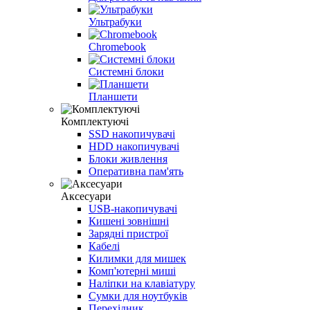
Ультрабуки
Chromebook
Системні блоки
Планшети
Комплектуючі
SSD накопичувачі
HDD накопичувачі
Блоки живлення
Оперативна пам'ять
Аксесуари
USB-накопичувачi
Кишенi зовнішнi
Зарядні пристрої
Кабелi
Килимки для мишек
Комп'ютерні миші
Наліпки на клавіатуру
Сумки для ноутбуків
Перехідник