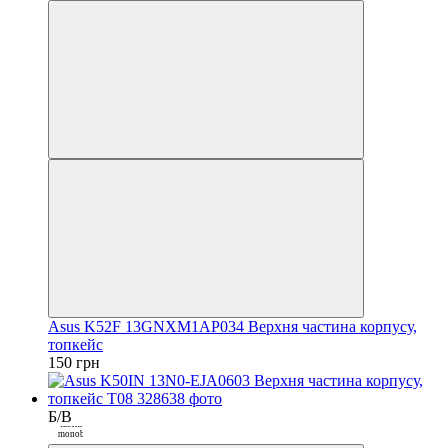
Закрити
Asus K52F 13GNXM1AP034 Верхня частина корпусу,
топкейс
150 грн
Б/В
Покупка
частинами від
monobank
3