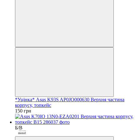
Закрити
*Уцінка* Asus K93S AP0JO000630 Верхня частина
корпусу, топкейс
150 грн
Б/В
Покупка
частинами від
monobank
3