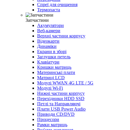
Спреї для очищення
Термопаста
Запчастини
Акумулятори
Веб-камери
Верхні частини корпусу
Відеокарти
Динаміки
Екрани в зборі
Заглушки петель
Клавіатури
Кришки матриць
Материнські плати
Матриці LCD
Модулі WWAN 4G LTE / 5G
Модулі Wi-Fi
Нижні частини корпусу
Перехідники HDD SSD
Петлі та Направляючі
Плати USB Power Audio
Приводи CD/DVD
Процесори
Рамки матриць
Роз'єми живлення