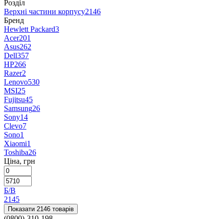
Розділ
Верхні частини корпусу
2146
Бренд
Hewlett Packard
3
Acer
201
Asus
262
Dell
357
HP
266
Razer
2
Lenovo
530
MSI
25
Fujitsu
45
Samsung
26
Sony
14
Clevo
7
Sono
1
Xiaomi
1
Toshiba
26
Ціна, грн
Б/В
2145
Показати 2146 товарів
(0800)-310-198