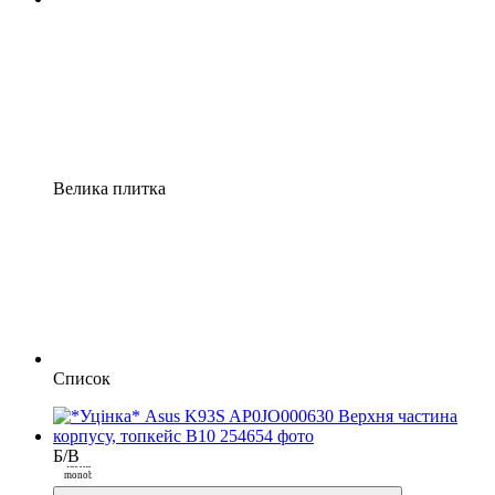
Велика плитка
Список
Б/В
Покупка
частинами від
monobank
3