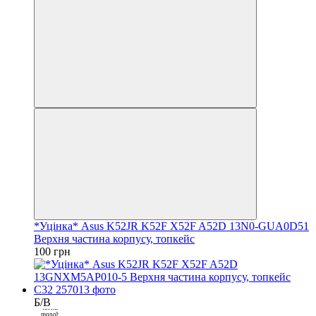
Закрити
*Уцінка* Asus K52JR K52F X52F A52D 13N0-GUA0D51
Верхня частина корпусу, топкейс
100 грн
Б/В
Покупка
частинами від
monobank
3