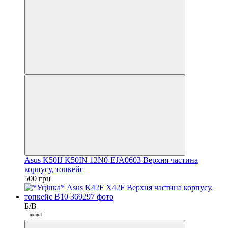
Закрити
Asus K50IJ K50IN 13N0-EJA0603 Верхня частина
корпусу, топкейс
500 грн
Б/В
Покупка
частинами від
monobank
3
Закрити