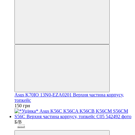
Закрити
Asus K70IO 13N0-EZA0201 Верхня частина корпусу,
топкейс
150 грн
Б/В
Покупка
частинами від
monobank
3
Закрити