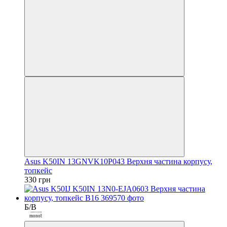
Закрити
Asus K50IN 13GNVK10P043 Верхня частина корпусу,
топкейс
330 грн
Б/В
Покупка
частинами від
monobank
3