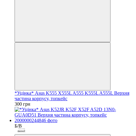
*Уцінка* Asus K555 X555L A555 K555L A555L Верхня
частина корпусу, топкейс
300 грн
Б/В
Покупка
частинами від
monobank
3