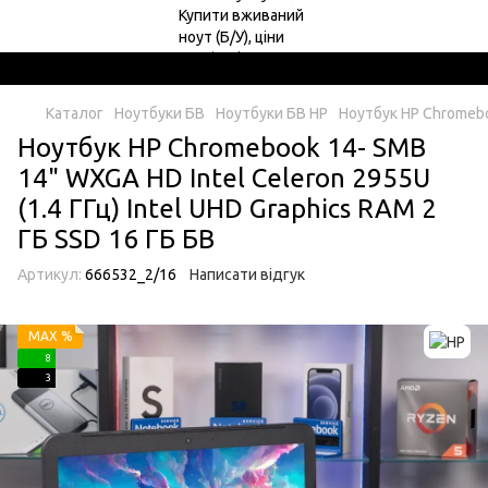
Каталог
Ноутбуки БВ
Ноутбуки БВ HP
Ноутбук HP Chromeboo
Ноутбук HP Chromebook 14- SMB
14" WXGA HD Intel Celeron 2955U
(1.4 ГГц) Intel UHD Graphics RAM 2
ГБ SSD 16 ГБ БВ
Артикул:
666532_2/16
Написати відгук
MAX %
8
3