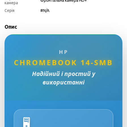
Фронтальна камера HD+
камера
Серія
#N/A
Опис
HP
CHROMEBOOK 14-SMB
Надійний і простий у
використанні
🖥️