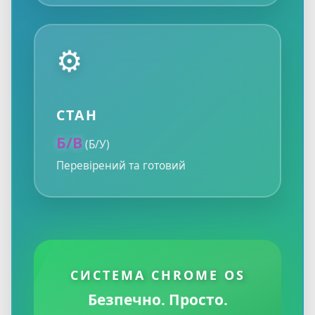
⚙️
СТАН
Б/В
(Б/У)
Перевірений та готовий
СИСТЕМА CHROME OS
Безпечно. Просто.