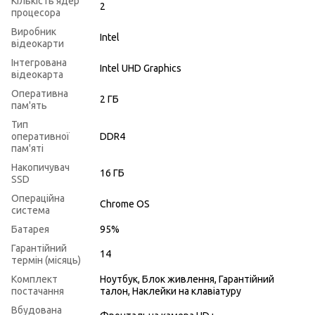
Кількість ядер
2
процесора
Виробник
Intel
відеокарти
Інтегрована
Intel UHD Graphics
відеокарта
Оперативна
2 ГБ
пам'ять
Тип
оперативної
DDR4
пам'яті
Накопичувач
16 ГБ
SSD
Операційна
Chrome OS
система
Батарея
95%
Гарантійний
14
термін (місяць)
Комплект
Ноутбук, Блок живлення, Гарантійний
постачання
талон, Наклейки на клавіатуру
Вбудована