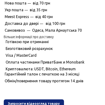
Нова пошта
вiд
70 грн
—
Укр пошта
вiд
35 грн
—
Meest Express
вiд
40 грн
—
Доставка до дверi
вiд
100 грн
—
Самовивоз
Одеса, Мала Арнаутська 70
—
Більше інформації про доставку
Готівкою при отриманні
Безготівковий розрахунок
Visa / MasterCard
Оплата частинами ПриватБанк и Monobank
Криптовалюта: USDT, Bitcoin, Ethereum
Гарантiйний талон с печаткою на 3 мiсяцi
Обмiн/повернення товару протягом 14 днiв
Запросити відеоогляд товару