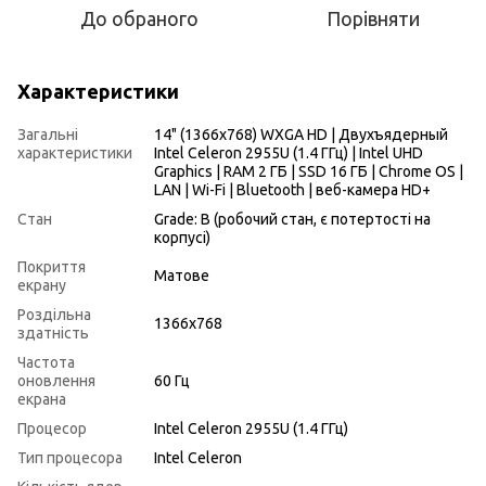
До обраного
Порівняти
Характеристики
Загальні
14" (1366x768) WXGA HD | Двухъядерный
характеристики
Intel Celeron 2955U (1.4 ГГц) | Intel UHD
Graphics | RAM 2 ГБ | SSD 16 ГБ | Chrome OS |
LAN | Wi-Fi | Bluetooth | веб-камера HD+
Стан
Grade: B (робочий стан, є потертості на
корпусі)
Покриття
Матове
екрану
Роздільна
1366x768
здатність
Частота
оновлення
60 Гц
екрана
Процесор
Intel Celeron 2955U (1.4 ГГц)
Тип процесора
Intel Celeron