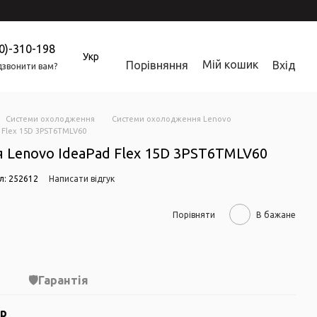
0)-310-198
Укр
Мій кошик
Порівняння
Вхід
звонити вам?
Системи охолодження
Системи охолодження Lenovo
Flex 15D 3PST6TMLV60
 Lenovo IdeaPad Flex 15D 3PST6TMLV60
л: 252612
Написати відгук
Порівняти
В бажане
Гарантія
ар