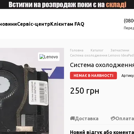
(080
 новини
Сервіс-центр
Клієнтам FAQ
Перед
Головна
Каталог
Запчастини
Система охолодження Lenovo IdeaPad 
Система охолодження
НЕМАЄ В НАЯВНОСТІ
Артику
250 грн
Доставка
Оплата
Новий відгук або комент