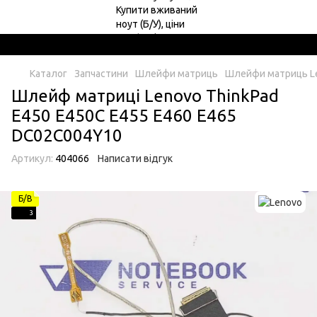
Каталог
Запчастини
Шлейфи матриць
Шлейфи матриць L
Шлейф матрицi Lenovo ThinkPad
E450 E450C E455 E460 E465
DC02C004Y10
Артикул:
404066
Написати відгук
Б/В
3