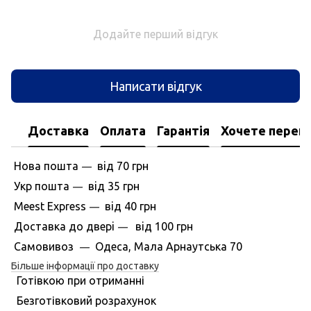
Додайте перший відгук
Написати відгук
Доставка
Оплата
Гарантія
Хочете перегл
Нова пошта
вiд
70 грн
—
Укр пошта
вiд
35 грн
—
Meest Express
вiд
40 грн
—
Доставка до дверi
вiд
100 грн
—
Самовивоз
Одеса, Мала Арнаутська 70
—
Більше інформації про доставку
Готівкою при отриманні
Безготівковий розрахунок