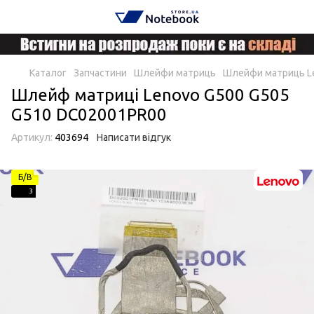
Каталог
Запчастини
Шлейфи матриць
Шлейфи матриць L
Шлейф матрицi Lenovo G500 G505
G510 DC02001PR00
Артикул:
403694
Написати відгук
Б/В
3