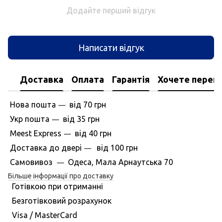
Додайте перший відгук
Написати відгук
Доставка
Оплата
Гарантія
Хочете перегл
Нова пошта
вiд
70 грн
—
Укр пошта
вiд
35 грн
—
Meest Express
вiд
40 грн
—
Доставка до дверi
вiд
100 грн
—
Самовивоз
Одеса, Мала Арнаутська 70
—
Більше інформації про доставку
Готівкою при отриманні
Безготівковий розрахунок
Visa / MasterCard