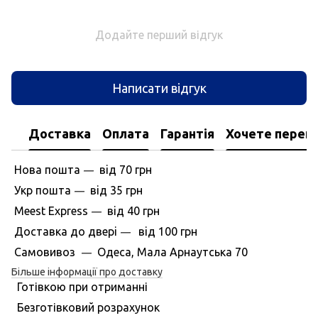
Додайте перший відгук
Написати відгук
Доставка
Оплата
Гарантія
Хочете перегл
Нова пошта
вiд
70 грн
—
Укр пошта
вiд
35 грн
—
Meest Express
вiд
40 грн
—
Доставка до дверi
вiд
100 грн
—
Самовивоз
Одеса, Мала Арнаутська 70
—
Більше інформації про доставку
Готівкою при отриманні
Безготівковий розрахунок