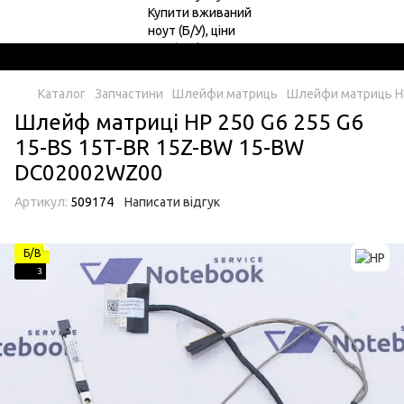
Каталог
Запчастини
Шлейфи матриць
Шлейфи матриць H
Шлейф матрицi HP 250 G6 255 G6
15-BS 15T-BR 15Z-BW 15-BW
DC02002WZ00
Артикул:
509174
Написати відгук
Б/В
3