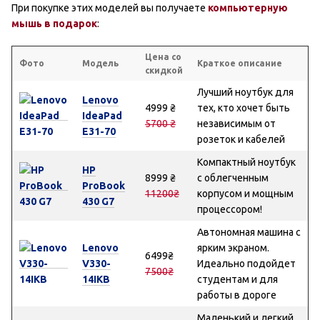
При покупке этих моделей вы получаете
компьютерную
мышь в подарок
:
Цена со
Фото
Модель
Краткое описание
скидкой
Лучший ноутбук для
Lenovo
4999 ₴
тех, кто хочет быть
IdeaPad
5700 ₴
независимым от
E31-70
розеток и кабелей
Компактный ноутбук
HP
8999 ₴
с облегченным
ProBook
11200₴
корпусом и мощным
430 G7
процессором!
Автономная машина с
Lenovo
ярким экраном.
6499₴
V330-
Идеально подойдет
7500₴
14IKB
студентам и для
работы в дороге
Маленький и легкий