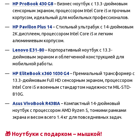
HP ProBook 430 G8
– Бизнес-ноутбук с 13.3-дюймовым
сенсорным экраном, процессором Intel Core i5 и прочным
корпусом, идеальный для мобильных профессионалов.
HP Pavilion Plus 14
– Стильный ультрабук с 14-дюймовым
2K дисплеем, процессором Intel Core i5 и легким
алюминиевым корпусом.
Lenovo E31-80
– Корпоративный ноутбук с 13.3-
дюймовым экраном и облегченной конструкцией для
мобильной работы.
HP EliteBook x360 1030 G4
– Премиальный трансформер с
13.3-дюймовым Full HD сенсорным экраном, процессором
Intel Core i5 и военным стандартом надежности MIL-STD-
810G.
Asus VivoBook R438IA
– Компактный 14-дюймовый
ноутбук с процессором AMD Ryzen 5, тонкими рамками
экрана и весом всего 1.4 кг для повседневных задач.
🎁 Ноутбуки с подарком – мышкой!