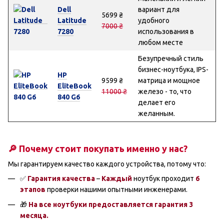
Dell
вариант для
5699 ₴
Latitude
удобного
7000 ₴
7280
использования в
любом месте
Безупречный стиль
бизнес-ноутбука, IPS-
HP
9599 ₴
матрица и мощное
EliteBook
11000 ₴
железо - то, что
840 G6
делает его
желанным.
🔎 Почему стоит покупать именно у нас?
Мы гарантируем качество каждого устройства, потому что:
✅
Гарантия качества
–
Каждый
ноутбук проходит
6
этапов
проверки нашими опытными инженерами.
🎁
На все ноутбуки предоставляется гарантия 3
месяца.