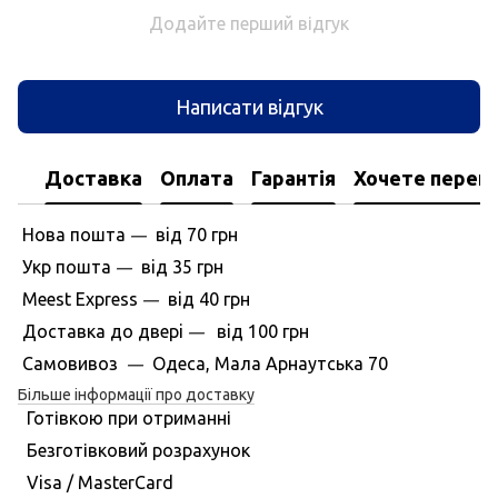
Додайте перший відгук
Написати відгук
Доставка
Оплата
Гарантія
Хочете перегл
Нова пошта
вiд
70 грн
—
Укр пошта
вiд
35 грн
—
Meest Express
вiд
40 грн
—
Доставка до дверi
вiд
100 грн
—
Самовивоз
Одеса, Мала Арнаутська 70
—
Більше інформації про доставку
Готівкою при отриманні
Безготівковий розрахунок
Visa / MasterCard