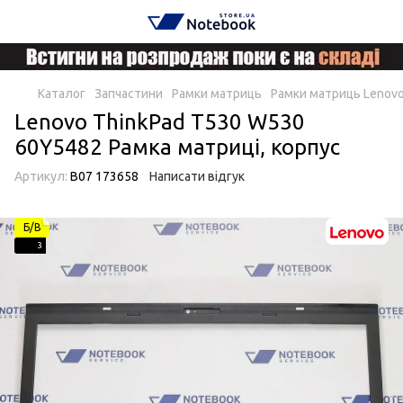
Каталог
Запчастини
Рамки матриць
Рамки матриць Lenov
Lenovo ThinkPad T530 W530
60Y5482 Рамка матриці, корпус
Артикул:
B07 173658
Написати відгук
Б/В
3