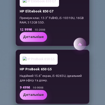
HP Elitebook 830 G7
Преміум клас. 13.3" FullHD, i5-10310U, 16GB
RAM, 512GB SSD.
12 999₴
15 200₴
Детальніше
🔥
HP ProBook 650 G5
Надійний 15.6" екран, i5-8265U, ідеальний
для офісу та дому.
9 499₴
10 900₴
Детальніше