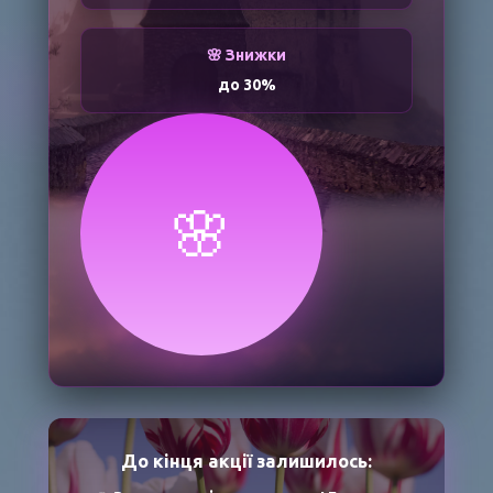
🌸 Знижки
до 30%
🌸
До кінця акції залишилось: