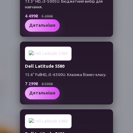
13.3" HD, i3-5005U. Бюджетний вибір для
навчання.
4 499₴
5 200₴
Детальніше
Dell Latitude 5580
15.6" FullHD, i5-6300U. Класика бізнес-класу.
7 299₴
8 500₴
Детальніше