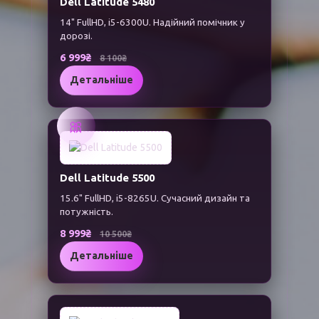
Dell Latitude 5480
14" FullHD, i5-6300U. Надійний помічник у
дорозі.
6 999₴
8 100₴
Детальніше
🎀
Dell Latitude 5500
15.6" FullHD, i5-8265U. Сучасний дизайн та
потужність.
8 999₴
10 500₴
Детальніше