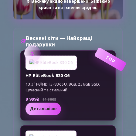
🌷 Весняну акцію завершено! Бажаємо
краси та натхнення щодня.
Весняні хіти — Найкращі
🌸
подарунки
🌷
TOP
HP EliteBook 830 G6
13.3" FullHD, i5-8365U, 8GB, 256GB SSD.
Сучасний та стильний.
9 999₴
11 500₴
Детальніше