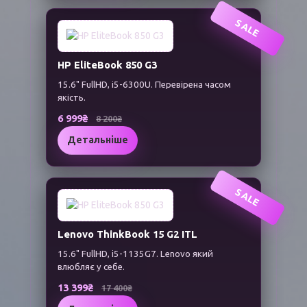
SALE
HP EliteBook 850 G3
15.6" FullHD, i5-6300U. Перевірена часом
якість.
6 999₴
8 200₴
Детальніше
SALE
Lenovo ThinkBook 15 G2 ITL
15.6" FullHD, i5-1135G7. Lenovo який
влюбляє у себе.
13 399₴
17 400₴