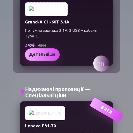
Grand-X CH-60T 3.1A
Потужна зарядка 3.1A, 2 USB + кабель
Type-C.
349₴
420₴
Детальніше
🔌
Надихаючі пропозиції —
💐
Спеціальні ціни
8 BER
Lenovo E31-70