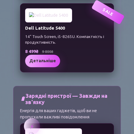
SALE
Dell Latitude 5400
14" Touch Screen, i5-8265U. Компактність і
продуктивність.
8 499₴
9 800₴
Детальніше
Зарядні пристрої — Завжди на
🔋
зв'язку
Енергія для ваших гаджетів, щоб ви не
пропускали важливі повідомлення
⚡