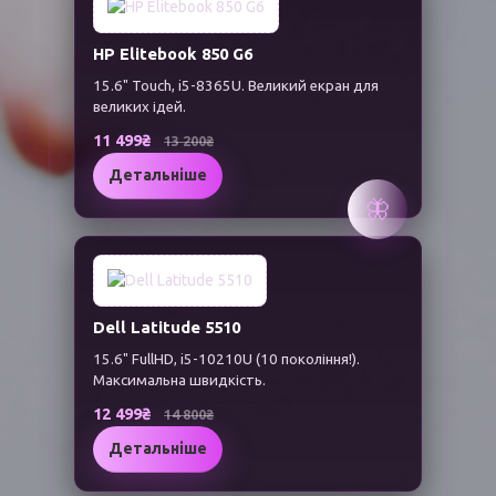
HP Elitebook 850 G6
15.6" Touch, i5-8365U. Великий екран для
великих ідей.
11 499₴
13 200₴
Детальніше
🦋
Dell Latitude 5510
15.6" FullHD, i5-10210U (10 покоління!).
Максимальна швидкість.
12 499₴
14 800₴
Детальніше