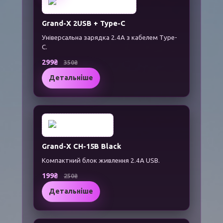
Grand-X 2USB + Type-C
Універсальна зарядка 2.4A з кабелем Type-
C.
299₴
350₴
Детальніше
Grand-X CH-15B Black
Компактний блок живлення 2.4A USB.
199₴
250₴
Детальніше