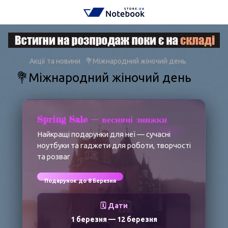
Акції та новини
💐Міжнародний жіночий день
💐Міжнародний жіночий день
Spring Sale — весняні знижки
Найкращі подарунки для неї — сучасні
ноутбуки та гаджети для роботи, творчості
та розваг
Подарунок до 8 Березня
🗓️ Дати
1 березня
—
12 березня