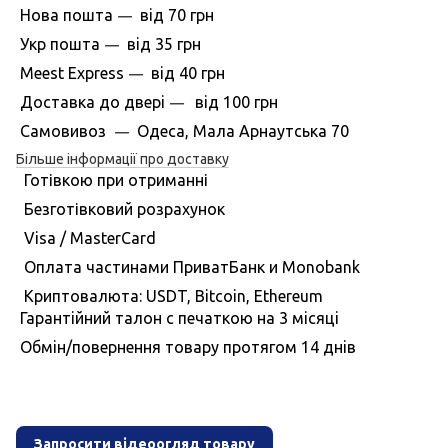
Нова пошта
вiд
70 грн
—
Укр пошта
вiд
35 грн
—
Meest Express
вiд
40 грн
—
Доставка до дверi
вiд
100 грн
—
Самовивоз
Одеса, Мала Арнаутська 70
—
Більше інформації про доставку
Готівкою при отриманні
Безготівковий розрахунок
Visa / MasterCard
Оплата частинами ПриватБанк и Monobank
Криптовалюта: USDT, Bitcoin, Ethereum
Гарантiйний талон с печаткою на 3 мiсяцi
Обмiн/повернення товару протягом 14 днiв
Запросити відеоогляд товару