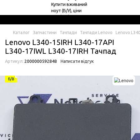
Каталог
Запчастини
Тачпади
Тачпади Lenovo
Lenovo L340
Lenovo L340-15IRH L340-17API
L340-17IWL L340-17IRH Тачпад
Артикул:
2000000592848
Написати відгук
Б/В