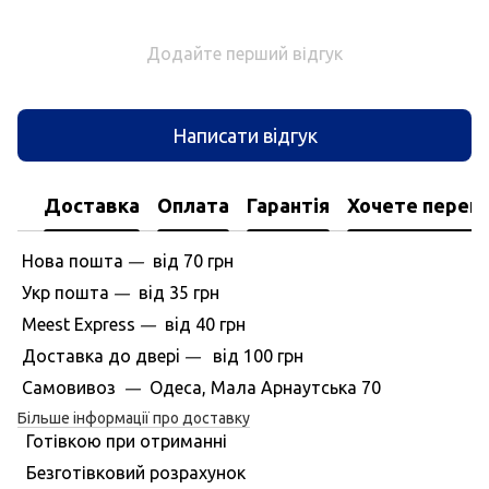
Додайте перший відгук
Написати відгук
Доставка
Оплата
Гарантія
Хочете перегл
Нова пошта
вiд
70 грн
—
Укр пошта
вiд
35 грн
—
Meest Express
вiд
40 грн
—
Доставка до дверi
вiд
100 грн
—
Самовивоз
Одеса, Мала Арнаутська 70
—
Більше інформації про доставку
Готівкою при отриманні
Безготівковий розрахунок