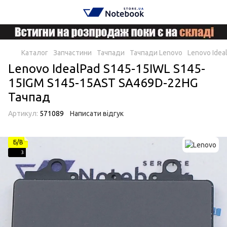
Каталог
Запчастини
Тачпади
Тачпади Lenovo
Lenovo Ide
Lenovo IdealPad S145-15IWL S145-
15IGM S145-15AST SA469D-22HG
Тачпад
Артикул:
571089
Написати відгук
Б/В
3