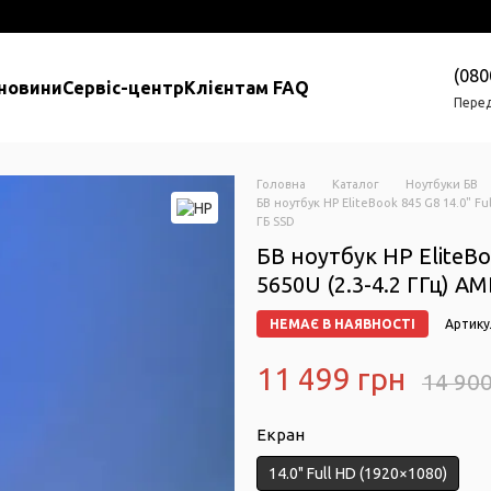
(080
 новини
Сервіс-центр
Клієнтам FAQ
Перед
Головна
Каталог
Ноутбуки БВ
БВ ноутбук HP EliteBook 845 G8 14.0" F
ГБ SSD
БВ ноутбук HP EliteBo
5650U (2.3-4.2 ГГц) A
НЕМАЄ В НАЯВНОСТІ
Артику
11 499 грн
14 90
Екран
14.0" Full HD (1920×1080)