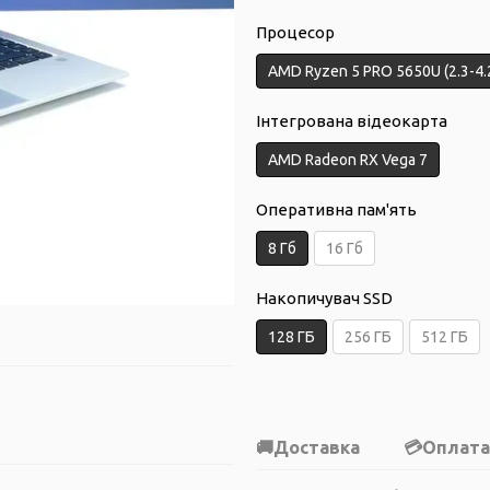
Процесор
AMD Ryzen 5 PRO 5650U (2.3-4.2
Інтегрована відеокарта
AMD Radeon RX Vega 7
Оперативна пам'ять
8 Гб
16 Гб
Накопичувач SSD
128 ГБ
256 ГБ
512 ГБ
Доставка
Оплата