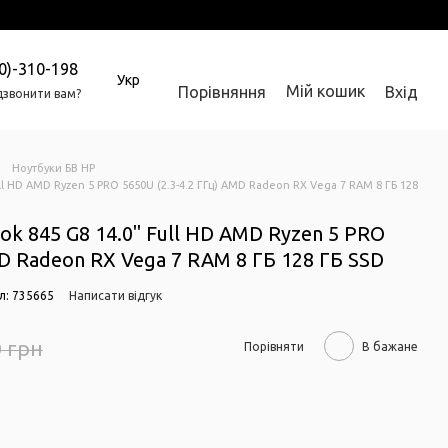
0)-310-198
Укр
Мій кошик
Порівняння
Вхід
звонити вам?
Ноутбуки БВ HP
ull HD AMD Ryzen 5 PRO 5650U (2.3-4.2 ГГц) AMD Radeon RX Vega 7 RAM 8 ГБ 128
ok 845 G8 14.0" Full HD AMD Ryzen 5 PRO
MD Radeon RX Vega 7 RAM 8 ГБ 128 ГБ SSD
л: 735665
Написати відгук
0 грн
Порівняти
В бажане